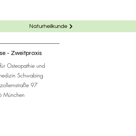
Naturheilkunde
se - Zweitpraxis
 für Osteopathie und
medizin Schwabing
ollernstraße 97
6 München