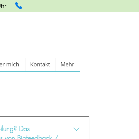
Uhr
er mich
Kontakt
Mehr
eilung? Das
is von Biofeedback /