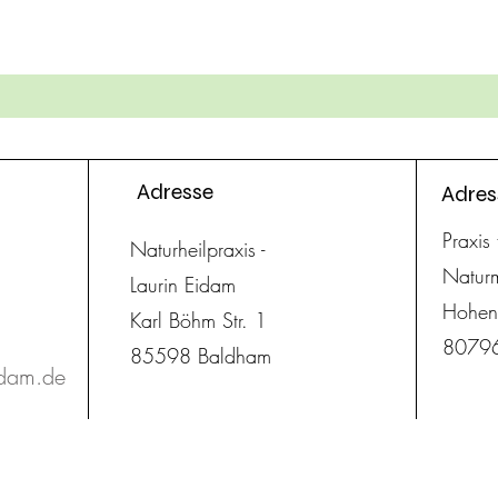
z
Adresse
Adres
Praxis
Naturheilpraxis -
Natur
Laurin Eidam
Hohenz
Karl Böhm Str. 1
8079
85598 Baldham
idam.de